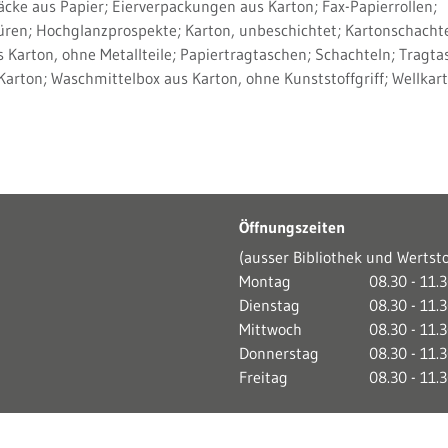
e aus Papier; Eierverpackungen aus Karton; Fax-Papierrollen;
üren; Hochglanzprospekte; Karton, unbeschichtet; Kartonschachte
Karton, ohne Metallteile; Papiertragtaschen; Schachteln; Tragt
arton; Waschmittelbox aus Karton, ohne Kunststoffgriff; Wellkart
Öffnungszeiten
(ausser Bibliothek und Wertst
Montag
08.30 - 11.
Dienstag
08.30 - 11.
Mittwoch
08.30 - 11.
Donnerstag
08.30 - 11.
Freitag
08.30 - 11.
Toolbar