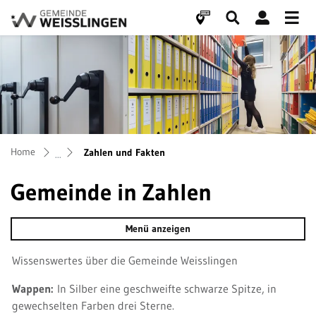
Weisslingen
zur Startseite
Direkt zur Hauptnavigation
Direkt zum Inhalt
Direkt zur Suche
Direkt zum Stichwortverzeichnis
(ausgewählt)
Home
Zahlen und Fakten
Gemeinde in Zahlen
Menü anzeigen
Wissenswertes über die Gemeinde Weisslingen
Wappen:
In Silber eine geschweifte schwarze Spitze, in
gewechselten Farben drei Sterne.