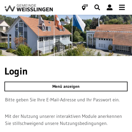
Weisslingen
zur Startseite
Direkt zur Hauptnavigation
Direkt zum Inhalt
Direkt zur Suche
Direkt zum Stichwortverzeichnis
Login
Menü anzeigen
Bitte geben Sie Ihre E-Mail-Adresse und Ihr Passwort ein.
Mit der Nutzung unserer interaktiven Module anerkennen
Sie stillschweigend unsere Nutzungsbedingungen.