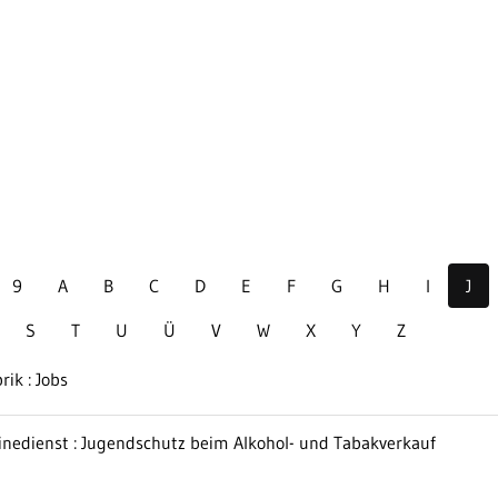
9
A
B
C
D
E
F
G
H
I
J
S
T
U
Ü
V
W
X
Y
Z
rik : Jobs
inedienst : Jugendschutz beim Alkohol- und Tabakverkauf