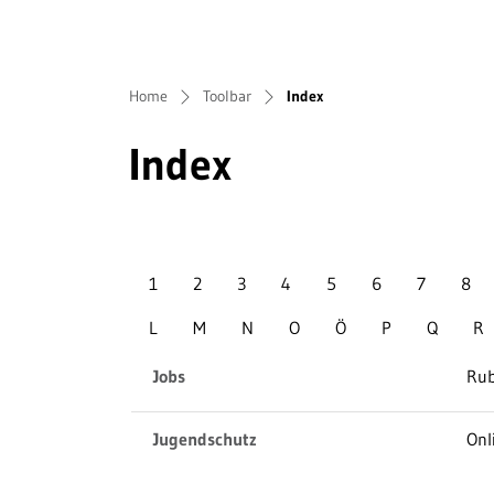
(ausgewählt)
Home
Toolbar
Index
Index
1
2
3
4
5
6
7
8
L
M
N
O
Ö
P
Q
R
Jobs
Rub
Jugendschutz
Onl